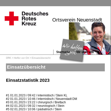
Navi
Startseite
über
Suche
Kontakt
Ortsverein Neuenstadt
Intern
Startseite
Wir über uns
Navigation
Aktuelles
Helfer vor Ort
überspringen
DRK
Helfer vor Ort
Einsatzübersicht
Jugend
Angebote
Einsatzübersicht
Einsatzstatistik 2023
#1 01.01.2023 / 09:42 / internistisch / Stein KL
#2 01.01.2023 / 10:46 / internistisch / Neuenstadt DM
#3 01.01.2023 / 23:22 / chirurgisch / Brettach
#4 02.01.2023 / 09:32 / neurologisch / Stein
#5 02.01.2023 / 10:06 / pädiatrisch / Stein