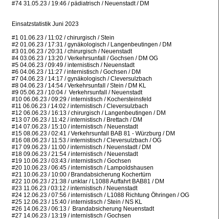
#74 31.05.23 / 19:46 / pädiatrisch / Neuenstadt / DM
Einsatzstatistik Juni 2023
#1 01.06.23 / 11:02 / chirurgisch / Stein
#2 01.06.23 / 17:31 / gynäkologisch / Langenbeutingen / DM
#3 01.06.23 / 20:31 / chirurgisch / Neuenstadt
#4 03.06.23 / 13:20 / Verkehrsunfall / Gochsen / DM OG
#5 04.06.23 / 09:49 / internistisch / Neuenstadt
#6 04.06.23 / 11:27 / internistisch / Gochsen / DM
#7 04.06.23 / 14:17 / gynäkologisch / Cleversulzbach
#8 04.06.23 / 14:54 / Verkehrsunfall / Stein / DM KL
#9 05.06.23 / 10:04 / Verkehrsunfall / Neuenstadt
#10 06.06.23 / 09:29 / internistisch / Kochersteinsfeld
#11 06.06.23 / 14:02 / internistisch / Cleversulzbach
#12 06.06.23 / 16:13 / chirurgisch / Langenbeutingen / DM
#13 07.06.23 / 11:42 / internistisch / Brettach / DM
#14 07.06.23 / 15:10 / internistisch / Neuenstadt
#15 08.06.23 / 02:41 / Verkehrsunfall BAB 81 - Würzburg / DM
#16 08.06.23 / 11:53 / internistisch / Cleversulzbach / OG
#17 09.06.23 / 11:00 / internistisch / Neuenstadt / DM
#18 09.06.23 / 21:54 / internistisch / Neuenstadt
#19 10.06.23 / 03:43 / internistisch / Gochsen
#20 10.06.23 / 06:45 / internistisch / Lampoldshausen
#21 10.06.23 / 10:00 / Brandabsicherung Kochertürn
#22 10.06.23 / 21:38 / unklar / L1088 Auffahrt BAB81 / DM
#23 11.06.23 / 03:12 / internistisch / Neuenstadt
#24 12.06.23 / 07:56 / internistisch / L1088 Richtung Öhringen / OG
#25 12.06.23 / 15:40 / internistisch / Stein / NS KL
#26 14.06.23 / 06:13 / Brandabsicherung Neuenstadt
#27 14.06.23 / 13:19 / internistisch / Gochsen