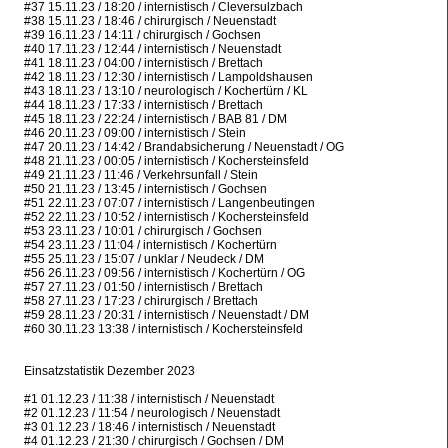
#37 15.11.23 / 18:20 / internistisch / Cleversulzbach
#38 15.11.23 / 18:46 / chirurgisch / Neuenstadt
#39 16.11.23 / 14:11 / chirurgisch / Gochsen
#40 17.11.23 / 12:44 / internistisch / Neuenstadt
#41 18.11.23 / 04:00 / internistisch / Brettach
#42 18.11.23 / 12:30 / internistisch / Lampoldshausen
#43 18.11.23 / 13:10 / neurologisch / Kochertürn / KL
#44 18.11.23 / 17:33 / internistisch / Brettach
#45 18.11.23 / 22:24 / internistisch / BAB 81 / DM
#46 20.11.23 / 09:00 / internistisch / Stein
#47 20.11.23 / 14:42 / Brandabsicherung / Neuenstadt / OG
#48 21.11.23 / 00:05 / internistisch / Kochersteinsfeld
#49 21.11.23 / 11:46 / Verkehrsunfall / Stein
#50 21.11.23 / 13:45 / internistisch / Gochsen
#51 22.11.23 / 07:07 / internistisch / Langenbeutingen
#52 22.11.23 / 10:52 / internistisch / Kochersteinsfeld
#53 23.11.23 / 10:01 / chirurgisch / Gochsen
#54 23.11.23 / 11:04 / internistisch / Kochertürn
#55 25.11.23 / 15:07 / unklar / Neudeck / DM
#56 26.11.23 / 09:56 / internistisch / Kochertürn / OG
#57 27.11.23 / 01:50 / internistisch / Brettach
#58 27.11.23 / 17:23 / chirurgisch / Brettach
#59 28.11.23 / 20:31 / internistisch / Neuenstadt / DM
#60 30.11.23 13:38 / internistisch / Kochersteinsfeld
Einsatzstatistik Dezember 2023
#1 01.12.23 / 11:38 / internistisch / Neuenstadt
#2 01.12.23 / 11:54 / neurologisch / Neuenstadt
#3 01.12.23 / 18:46 / internistisch / Neuenstadt
#4 01.12.23 / 21:30 / chirurgisch / Gochsen / DM