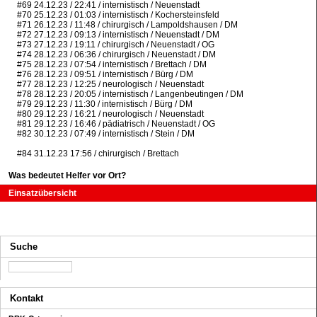
#69 24.12.23 / 22:41 / internistisch / Neuenstadt
#70 25.12.23 / 01:03 / internistisch / Kochersteinsfeld
#71 26.12.23 / 11:48 / chirurgisch / Lampoldshausen / DM
#72 27.12.23 / 09:13 / internistisch / Neuenstadt / DM
#73 27.12.23 / 19:11 / chirurgisch / Neuenstadt / OG
#74 28.12.23 / 06:36 / chirurgisch / Neuenstadt / DM
#75 28.12.23 / 07:54 / internistisch / Brettach / DM
#76 28.12.23 / 09:51 / internistisch / Bürg / DM
#77 28.12.23 / 12:25 / neurologisch / Neuenstadt
#78 28.12.23 / 20:05 / internistisch / Langenbeutingen / DM
#79 29.12.23 / 11:30 / internistisch / Bürg / DM
#80 29.12.23 / 16:21 / neurologisch / Neuenstadt
#81 29.12.23 / 16:46 / pädiatrisch / Neuenstadt / OG
#82 30.12.23 / 07:49 / internistisch / Stein / DM
#84 31.12.23 17:56 / chirurgisch / Brettach
Navigation überspringen
Was bedeutet Helfer vor Ort?
Einsatzübersicht
Suche
Kontakt