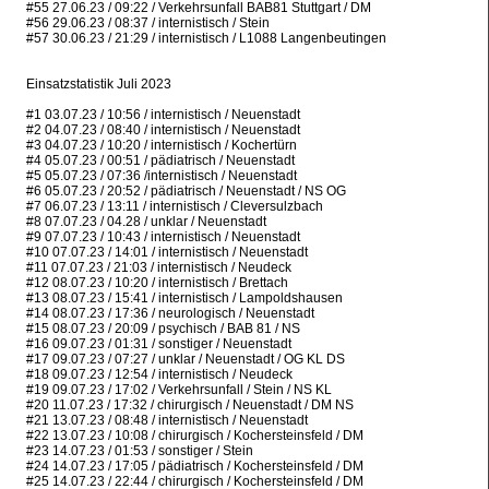
#55 27.06.23 / 09:22 / Verkehrsunfall BAB81 Stuttgart / DM
#56 29.06.23 / 08:37 / internistisch / Stein
#57 30.06.23 / 21:29 / internistisch / L1088 Langenbeutingen
Einsatzstatistik Juli 2023
#1 03.07.23 / 10:56 / internistisch / Neuenstadt
#2 04.07.23 / 08:40 / internistisch / Neuenstadt
#3 04.07.23 / 10:20 / internistisch / Kochertürn
#4 05.07.23 / 00:51 / pädiatrisch / Neuenstadt
#5 05.07.23 / 07:36 /internistisch / Neuenstadt
#6 05.07.23 / 20:52 / pädiatrisch / Neuenstadt / NS OG
#7 06.07.23 / 13:11 / internistisch / Cleversulzbach
#8 07.07.23 / 04.28 / unklar / Neuenstadt
#9 07.07.23 / 10:43 / internistisch / Neuenstadt
#10 07.07.23 / 14:01 / internistisch / Neuenstadt
#11 07.07.23 / 21:03 / internistisch / Neudeck
#12 08.07.23 / 10:20 / internistisch / Brettach
#13 08.07.23 / 15:41 / internistisch / Lampoldshausen
#14 08.07.23 / 17:36 / neurologisch / Neuenstadt
#15 08.07.23 / 20:09 / psychisch / BAB 81 / NS
#16 09.07.23 / 01:31 / sonstiger / Neuenstadt
#17 09.07.23 / 07:27 / unklar / Neuenstadt / OG KL DS
#18 09.07.23 / 12:54 / internistisch / Neudeck
#19 09.07.23 / 17:02 / Verkehrsunfall / Stein / NS KL
#20 11.07.23 / 17:32 / chirurgisch / Neuenstadt / DM NS
#21 13.07.23 / 08:48 / internistisch / Neuenstadt
#22 13.07.23 / 10:08 / chirurgisch / Kochersteinsfeld / DM
#23 14.07.23 / 01:53 / sonstiger / Stein
#24 14.07.23 / 17:05 / pädiatrisch / Kochersteinsfeld / DM
#25 14.07.23 / 22:44 / chirurgisch / Kochersteinsfeld / DM